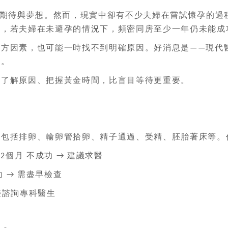
期待與夢想。然而，現實中卻有不少夫婦在嘗試懷孕的過
定，若夫婦在未避孕的情況下，頻密同房至少一年仍未能成
方因素，也可能一時找不到明確原因。好消息是
現代
——
子。
了解原因、把握黃金時間，比盲目等待更重要。
括排卵、輸卵管拾卵、精子通過、受精、胚胎著床等。
個月
不成功
建議求醫
12
→
功
需盡早檢查
→
接諮詢專科醫生