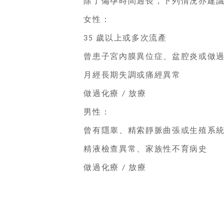
除了備孕時間過長，下列情況亦建議
女性：
歲以上或多次流產
35
曾患子宮內膜異位症、盆腔炎或做過
月經長期失調或痛經異常
做過化療
放療
/
男性：
曾有隱睾、精索靜脈曲張或生殖系統
精液檢查異常、家族性不育病史
做過化療
放療
/