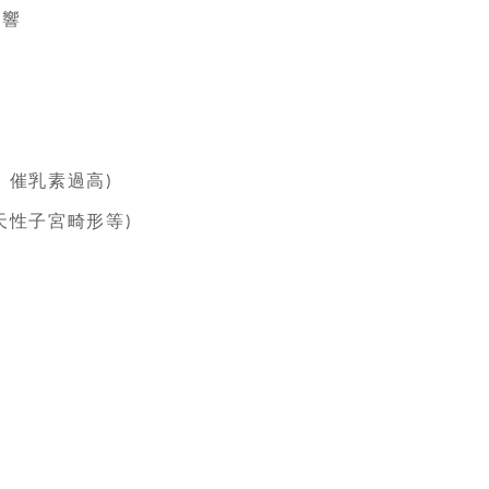
響
損
、催乳素過高
)
天性子宮畸形等
)