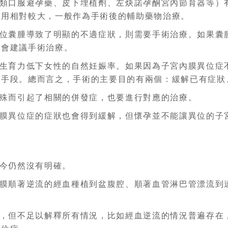
類口服避孕藥、皮下埋植劑、左炔諾孕酮宮內節育器等）有
作用相對較大，一般作為手術後的輔助藥物治療。
位囊腫導致了明顯的不適症狀，則需要手術治療。如果囊
也會建議手術治療。
生育力低下女性的自然妊娠率。如果因為子宮內膜異位症
療手段。總而言之，手術的主要目的有兩個：緩解已有症狀
殊而引起了相關的併發症，也要進行對應的治療。
膜異位症的症狀也會得到緩解，但懷孕並不能讓異位的子
今仍然沒有明確。
膜順著逆流的經血種植到盆腹腔、順著血管淋巴管漂流到
，但不足以解釋所有情況，比如經血逆流的情況普遍存在