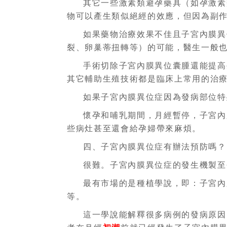
其它一些激素類避孕藥具（如孕激素
物可以產生類似絕經的效應，但因為副
如果藥物治療效果不佳且子宮內膜異
裂、卵巢蒂扭轉等）的可能，醫生一般
手術切除子宮內膜異位囊腫還能提高
其它輔助生殖技術都是臨床上常用的治
如果子宮內膜異位症因為發病部位特
懷孕和哺乳期間，月經暫停，子宮內
些病灶甚至還會給孕婦帶來麻煩。
四、子宮內膜異位症有辦法預防嗎？
很難。子宮內膜異位症的發生機製至
最有市場的是種植學說，即：子宮內
等。
這一學說能解釋很多病例的發病原因