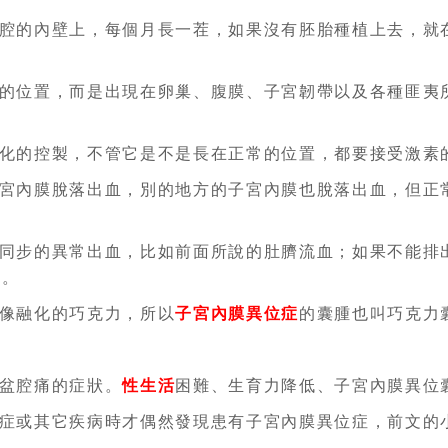
腔的內壁上，每個月長一茬，如果沒有胚胎種植上去，就
。
的位置，而是出現在卵巢、腹膜、子宮韌帶以及各種匪夷
化的控製，不管它是不是長在正常的位置，都要接受激素
宮內膜脫落出血，別的地方的子宮內膜也脫落出血，但正
同步的異常出血，比如前面所說的肚臍流血；如果不能排
起。
像融化的巧克力，所以
子宮內膜異位症
的囊腫也叫巧克力
盆腔痛的症狀。
性生活
困難、生育力降低、子宮內膜異位
症或其它疾病時才偶然發現患有子宮內膜異位症，前文的小