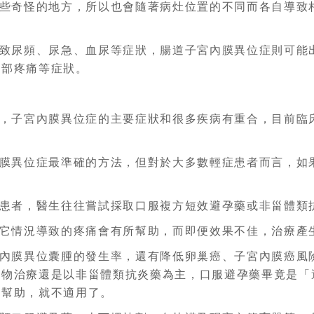
些奇怪的地方，所以也會隨著病灶位置的不同而各自導致
致尿頻、尿急、血尿等症狀，腸道子宮內膜異位症則可能
頸部疼痛等症狀。
，子宮內膜異位症的主要症狀和很多疾病有重合，目前臨
膜異位症最準確的方法，但對於大多數輕症患者而言，如
患者，醫生往往嘗試採取口服複方短效避孕藥或非甾體類
它情況導致的疼痛會有所幫助，而即便效果不佳，治療產
內膜異位囊腫的發生率，還有降低卵巢癌、子宮內膜癌風
藥物治療還是以非甾體類抗炎藥為主，口服避孕藥畢竟是「
有幫助，就不適用了。