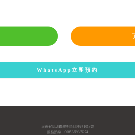
WhatsApp立即預約
嗎
訊
廣東省深圳市羅湖區紅桂路1018號
服務熱線：00852-59885274