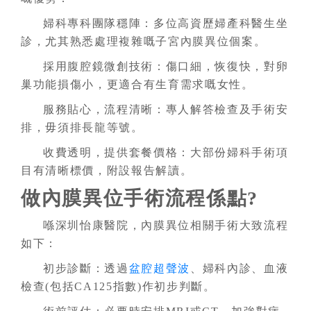
婦科專科團隊穩陣：多位高資歷婦產科醫生坐
診，尤其熟悉處理複雜嘅子宮內膜異位個案。
採用腹腔鏡微創技術：傷口細，恢復快，對卵
巢功能損傷小，更適合有生育需求嘅女性。
服務貼心，流程清晰：專人解答檢查及手術安
排，毋須排長龍等號。
收費透明，提供套餐價格：大部份婦科手術項
目有清晰標價，附設報告解讀。
做內膜異位手術流程係點?
喺深圳怡康醫院，內膜異位相關手術大致流程
如下：
初步診斷：透過
盆腔超聲波
、婦科內診、血液
檢查(包括CA125指數)作初步判斷。