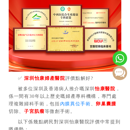
✅
深圳怡康婦產醫院
評價點解好?
被多位深圳及香港病人推介嘅深圳
怡康醫院
，
係一間有30年以上歷史嘅婦產專科機構，專門處
理複雜婦科手術，包括
內膜異位手術
、
卵巢囊腫
切除、
子宮肌瘤
等微創手術。
以下係幾點網民對深圳怡康醫院評價中常提到
嘅優勢：