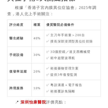
根據「香港子宮內膜異位症協會」2025年調
查，港人北上手術關注：
評分維度
權重
優質醫院必備條件
✅ 主刀年手術量＞200台
醫生經驗
40%
✅ 擅長深部浸潤型異位灶切除
✅ 3D腹腔鏡／達文西機械臂
手術設備
30%
✅ 術中超聲波導航
✅ 術後藥物管理方案
復發率追蹤
20%
✅ 提供5年復發監測
✅ 粵語溝通＋電子報告
跨境服務
10%
✅ 術後覆診免隔離
📍
深圳怡康醫院
評價亮點：