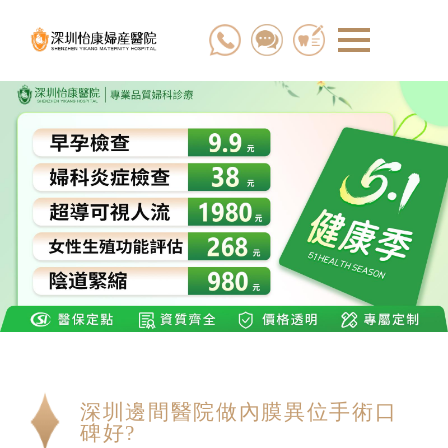
深圳邊間醫院做內膜異位手術口
碑好?