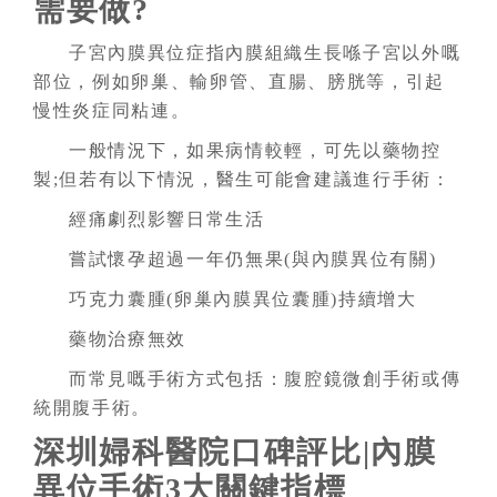
需要做?
子宮內膜異位症指內膜組織生長喺子宮以外嘅
部位，例如卵巢、輸卵管、直腸、膀胱等，引起
慢性炎症同粘連。
一般情況下，如果病情較輕，可先以藥物控
製;但若有以下情況，醫生可能會建議進行手術：
經痛劇烈影響日常生活
嘗試懷孕超過一年仍無果(與內膜異位有關)
巧克力囊腫(卵巢內膜異位囊腫)持續增大
藥物治療無效
而常見嘅手術方式包括：腹腔鏡微創手術或傳
統開腹手術。
深圳婦科醫院口碑評比|內膜
異位手術3大關鍵指標