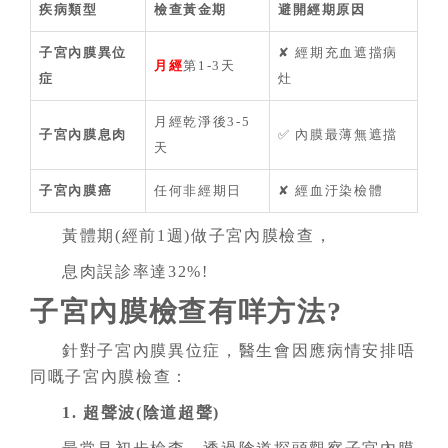
疾病類型
檢查黃金期
避開經期原因
子宮內膜異位
✘ 經期充血遮擋病
月經
第1-3天
症
灶
月經乾淨後3-5
子宮內膜息肉
✅ 內膜最薄無遮擋
天
子宮內膜癌
任何非經期日
✘ 經血汙染檢體
黃體期(經前1週)做子宮內膜檢查，
息肉誤診率達32%!
子宮內膜檢查有咩方法?
針對子宮內膜異位症，醫生會因應病情安排唔
同嘅子宮內膜檢查：
1. 超聲波(陰道超聲)