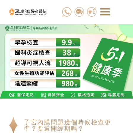
子宮內膜問題邊個時候檢查更
準？要避開經期嗎？