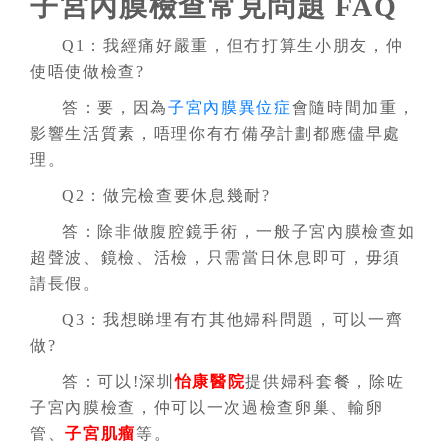
子宮內膜檢查常見問題 FAQ
Q1：我經痛好嚴重，但冇打算生小朋友，仲
使唔使做檢查?
答：要，因為
子宮內膜異位症
會隨時間加重，
影響生活質素，唔理你有冇備孕計劃都應儘早處
理。
Q2：做完檢查要休息幾耐?
答：除非做腹腔鏡手術，一般子宮內膜檢查如
超聲波、鏡檢、活檢，只需當日休息即可，毋須
請長假。
Q3：我想睇埋有冇其他婦科問題，可以一齊
做?
答：可以!深圳
怡康醫院
提供婦科套餐，除咗
子宮內膜檢查，仲可以一次過檢查卵巢、輸卵
管、
子宮肌瘤
等。