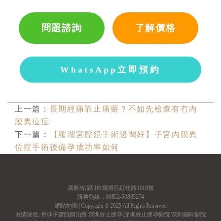
問題諮詢
了解價格
WhatsApp立即預約
上一篇：
長期經痛靠止痛藥？不如先檢查有冇內
膜異位症
下一篇：
【羅湖宮腔鏡手術邊間好】子宮內膜異
位症手術後備孕成功率如何
廣東省深圳市羅湖區紅桂路1018號
服務熱線：00852-59885274
網站地圖
| Copyright © 2025 All Rights Reserved
友情鏈接:
香港子宮肌瘤治療
深圳終止懷孕
深圳終止懷孕醫院
深圳婦科醫院