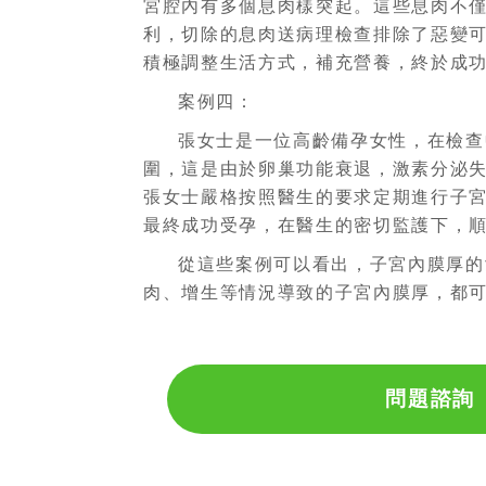
宮腔內有多個息肉樣突起。這些息肉不
利，切除的息肉送病理檢查排除了惡變
積極調整生活方式，補充營養，終於成
案例四：
張女士是一位高齡備孕女性，在檢查
圍，這是由於卵巢功能衰退，激素分泌
張女士嚴格按照醫生的要求定期進行子
最終成功受孕，在醫生的密切監護下，
從這些案例可以看出，子宮內膜厚的
肉、增生等情況導致的子宮內膜厚，都
問題諮詢