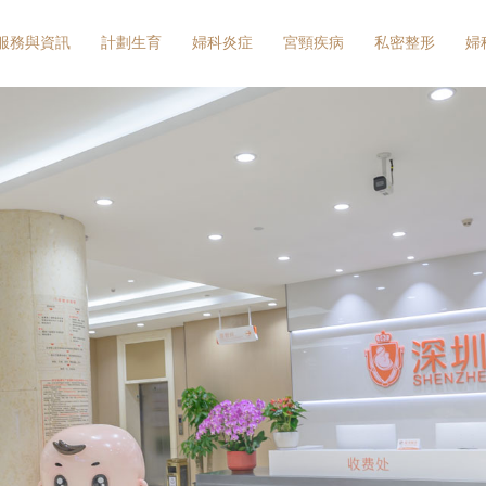
服務與資訊
計劃生育
婦科炎症
宮頸疾病
私密整形
婦