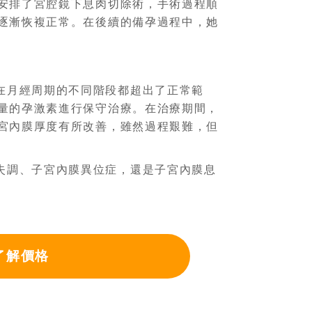
安排了宮腔鏡下息肉切除術，手術過程順
逐漸恢複正常。在後續的備孕過程中，她
在月經周期的不同階段都超出了正常範
量的孕激素進行保守治療。在治療期間，
宮內膜厚度有所改善，雖然過程艱難，但
失調、子宮內膜異位症，還是子宮內膜息
了解價格