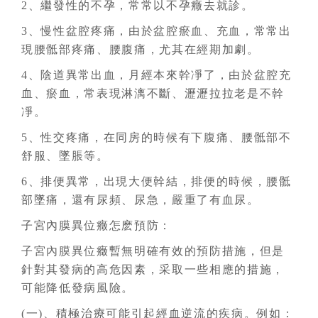
2、繼發性的不孕，常常以不孕癥去就診。
3、慢性盆腔疼痛，由於盆腔瘀血、充血，常常出
現腰骶部疼痛、腰腹痛，尤其在經期加劇。
4、陰道異常出血，月經本來幹凈了，由於盆腔充
血、瘀血，常表現淋漓不斷、瀝瀝拉拉老是不幹
凈。
5、性交疼痛，在同房的時候有下腹痛、腰骶部不
舒服、墜脹等。
6、排便異常，出現大便幹結，排便的時候，腰骶
部墜痛，還有尿頻、尿急，嚴重了有血尿。
子宮內膜異位癥怎麽預防：
子宮內膜異位癥暫無明確有效的預防措施，但是
針對其發病的高危因素，采取一些相應的措施，
可能降低發病風險。
(一)、積極治療可能引起經血逆流的疾病。例如：