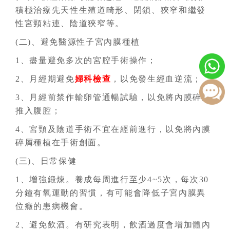
積極治療先天性生殖道畸形、閉鎖、狹窄和繼發
性宮頸粘連、陰道狹窄等。
(二)、避免醫源性子宮內膜種植
1、盡量避免多次的宮腔手術操作；
2、月經期避免
婦科檢查
，以免發生經血逆流；
3、月經前禁作輸卵管通暢試驗，以免將內膜碎屑
推入腹腔；
4、宮頸及陰道手術不宜在經前進行，以免將內膜
碎屑種植在手術創面。
(三)、日常保健
1、增強鍛煉。養成每周進行至少4~5次，每次30
分鐘有氧運動的習慣，有可能會降低子宮內膜異
位癥的患病機會。
2、避免飲酒。有研究表明，飲酒過度會增加體內