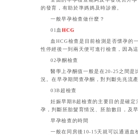
的發育，有助於準媽媽及時診療。
一般早孕檢查做什麼？
01血
HCG
血HCG檢查是目前檢測是否懷孕的
性停經後一到兩天便可進行檢查，因為這
02孕酮檢查
醫學上孕酮值一般是在20-25之
況。在早孕期間查孕酮，對判斷先兆流
03B超檢查
妊娠早期B超檢查的主要目的是確定
孕，判斷胚胎髮育情況、胚胎數目，及
早孕檢查的時間
一般在同房後10-15天就可以通