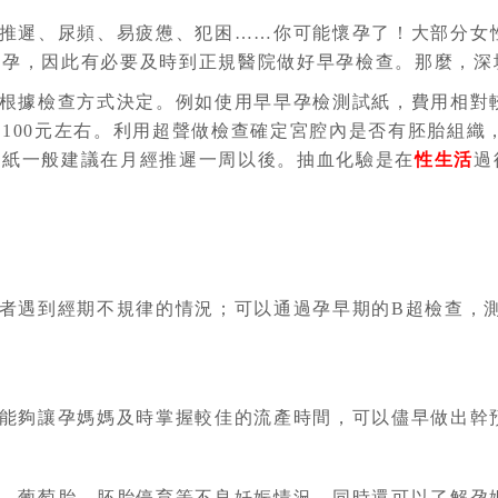
推遲、尿頻、易疲憊、犯困……你可能懷孕了！大部分女
外孕，因此有必要及時到正規醫院做好早孕檢查。那麼，深
根據檢查方式決定。例如使用早早孕檢測試紙，費用相對較
100元左右。利用超聲做檢查確定宮腔內是否有胚胎組織，
試紙一般建議在月經推遲一周以後。抽血化驗是在
性生活
過
者遇到經期不規律的情況；可以通過孕早期的B超檢查，
能夠讓孕媽媽及時掌握較佳的流產時間，可以儘早做出幹
、葡萄胎、胚胎停育等不良妊娠情況，同時還可以了解孕