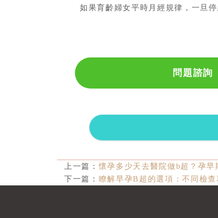
如果育齡婦女平時月經規律，一旦停
問題諮詢
上一篇：
懷孕多少天去醫院做b超？孕早
下一篇：
瞭解早孕B超的選項：不同檢查