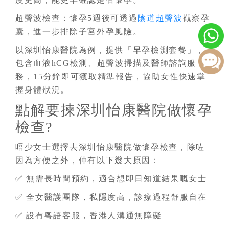
超聲波檢查：懷孕5週後可透過
陰道超聲波
觀察孕
囊，進一步排除子宮外孕風險。
以深圳怡康醫院為例，提供「早孕檢測套餐」，
包含血液hCG檢測、超聲波掃描及醫師諮詢服
務，15分鐘即可獲取精準報告，協助女性快速掌
握身體狀況。
點解要揀深圳怡康醫院做懷孕
檢查?
唔少女士選擇去深圳怡康醫院做懷孕檢查，除咗
因為方便之外，仲有以下幾大原因：
✅ 無需長時間預約，適合想即日知道結果嘅女士
✅ 全女醫護團隊，私隱度高，診療過程舒服自在
✅ 設有粵語客服，香港人溝通無障礙