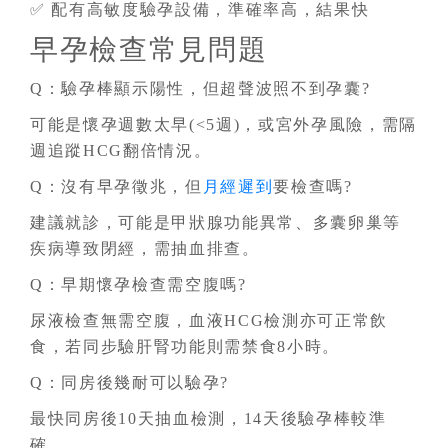
✅ 配有高敏度驗孕設備，準確率高，結果快
早孕檢查常見問題
Q：驗孕棒顯示陽性，但超聲波照不到孕囊?
可能是懷孕週數太早(<5週)，或宮外孕風險，需隔
週追蹤HCG翻倍情況。
Q：沒有早孕徵兆，但
月經遲到
要檢查嗎?
建議就診，可能是甲狀腺功能異常、多囊卵巢等
疾病導致閉經，需抽血排查。
Q：早期懷孕檢查需空腹嗎?
尿液檢查無需空腹，血液HCG檢測亦可正常飲
食，若同步驗肝腎功能則需禁食8小時。
Q：同房後幾耐可以驗孕?
最快同房後10天抽血檢測，14天後驗孕棒較準
確。