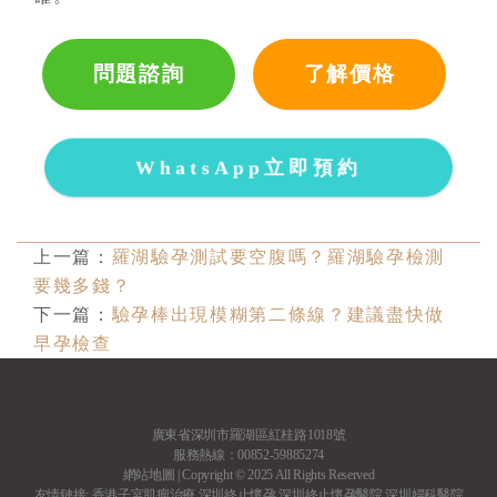
問題諮詢
了解價格
WhatsApp立即預約
上一篇：
羅湖驗孕測試要空腹嗎？羅湖驗孕檢測
要幾多錢？
下一篇：
驗孕棒出現模糊第二條線？建議盡快做
早孕檢查
廣東省深圳市羅湖區紅桂路1018號
服務熱線：00852-59885274
網站地圖
| Copyright © 2025 All Rights Reserved
友情鏈接:
香港子宮肌瘤治療
深圳終止懷孕
深圳終止懷孕醫院
深圳婦科醫院