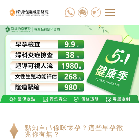
點知自己係咪懷孕？這些早孕徵
兆你有無？