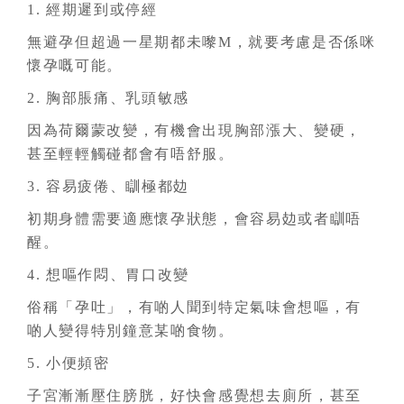
1. 經期遲到或停經
無避孕但超過一星期都未嚟M，就要考慮是否係咪
懷孕嘅可能。
2. 胸部脹痛、乳頭敏感
因為荷爾蒙改變，有機會出現胸部漲大、變硬，
甚至輕輕觸碰都會有唔舒服。
3. 容易疲倦、瞓極都攰
初期身體需要適應懷孕狀態，會容易攰或者瞓唔
醒。
4. 想嘔作悶、胃口改變
俗稱「孕吐」，有啲人聞到特定氣味會想嘔，有
啲人變得特別鐘意某啲食物。
5. 小便頻密
子宮漸漸壓住膀胱，好快會感覺想去廁所，甚至