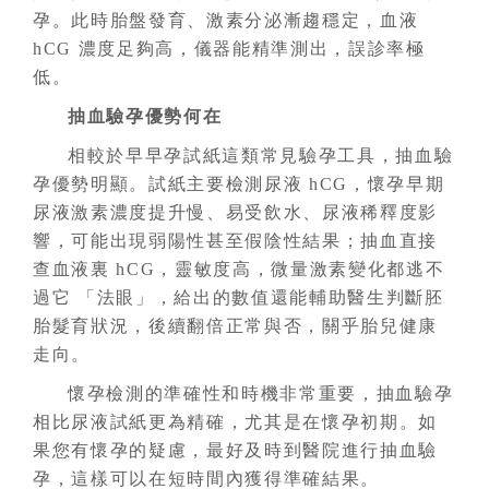
孕。此時胎盤發育、激素分泌漸趨穩定，血液
hCG 濃度足夠高，儀器能精準測出，誤診率極
低。
抽血驗孕優勢何在
相較於早早孕試紙這類常見驗孕工具，抽血驗
孕優勢明顯。試紙主要檢測尿液 hCG，懷孕早期
尿液激素濃度提升慢、易受飲水、尿液稀釋度影
響，可能出現弱陽性甚至假陰性結果；抽血直接
查血液裏 hCG，靈敏度高，微量激素變化都逃不
過它 「法眼」，給出的數值還能輔助醫生判斷胚
胎髮育狀況，後續翻倍正常與否，關乎胎兒健康
走向。
懷孕檢測的準確性和時機非常重要，抽血驗孕
相比尿液試紙更為精確，尤其是在懷孕初期。如
果您有懷孕的疑慮，最好及時到醫院進行抽血驗
孕，這樣可以在短時間內獲得準確結果。