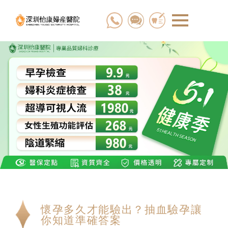
懷孕多久才能驗出？抽血驗孕讓
你知道準確答案