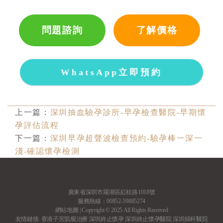
問題諮詢
了解價格
WhatsApp立即預約
上一篇：
深圳抽血驗孕診所-早孕檢查醫院-早期懷
孕評估流程
下一篇：
深圳早孕超聲波檢查預約-驗孕棒一深一
淺-確認懷孕檢測
廣東省深圳市羅湖區紅桂路1018號
服務熱線：00852-59885274
網站地圖
| Copyright © 2025 All Rights Reserved
友情鏈接:
香港子宮肌瘤治療
深圳終止懷孕
深圳終止懷孕醫院
深圳婦科醫院