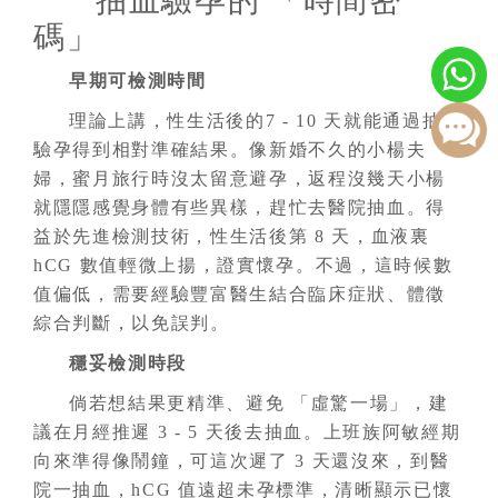
抽血驗孕的 「時間密
碼」
早期可檢測時間
理論上講，性生活後的7 - 10 天就能通過抽血
驗孕得到相對準確結果。像新婚不久的小楊夫
婦，蜜月旅行時沒太留意避孕，返程沒幾天小楊
就隱隱感覺身體有些異樣，趕忙去醫院抽血。得
益於先進檢測技術，性生活後第 8 天，血液裏
hCG 數值輕微上揚，證實懷孕。不過，這時候數
值偏低，需要經驗豐富醫生結合臨床症狀、體徵
綜合判斷，以免誤判。
穩妥檢測時段
倘若想結果更精準、避免 「虛驚一場」，建
議在月經推遲 3 - 5 天後去抽血。上班族阿敏經期
向來準得像鬧鐘，可這次遲了 3 天還沒來，到醫
院一抽血，hCG 值遠超未孕標準，清晰顯示已懷