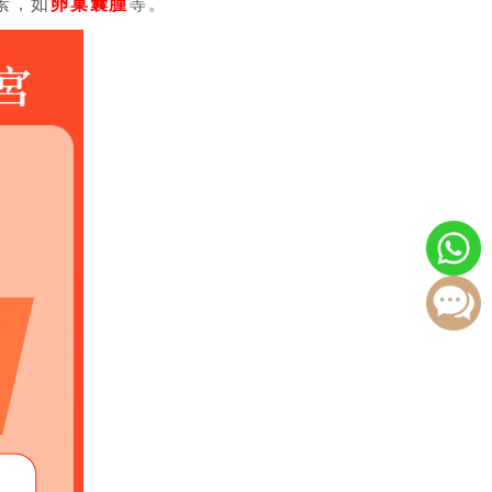
素，如
卵巢囊腫
等。