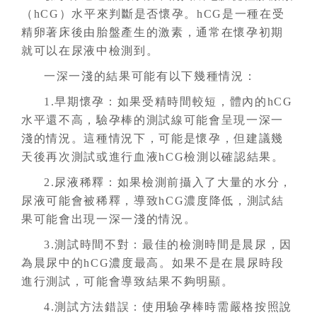
（hCG）水平來判斷是否懷孕。hCG是一種在受
精卵著床後由胎盤產生的激素，通常在懷孕初期
就可以在尿液中檢測到。
一深一淺的結果可能有以下幾種情況：
1.早期懷孕：如果受精時間較短，體內的hCG
水平還不高，驗孕棒的測試線可能會呈現一深一
淺的情況。這種情況下，可能是懷孕，但建議幾
天後再次測試或進行血液hCG檢測以確認結果。
2.尿液稀釋：如果檢測前攝入了大量的水分，
尿液可能會被稀釋，導致hCG濃度降低，測試結
果可能會出現一深一淺的情況。
3.測試時間不對：最佳的檢測時間是晨尿，因
為晨尿中的hCG濃度最高。如果不是在晨尿時段
進行測試，可能會導致結果不夠明顯。
4.測試方法錯誤：使用驗孕棒時需嚴格按照說