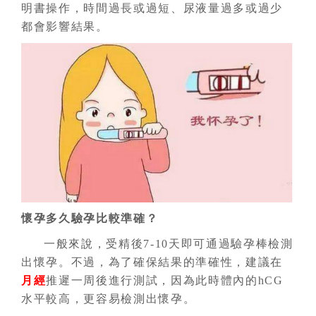
明書操作，時間過長或過短、尿液量過多或過少
都會影響結果。
懷孕多久驗孕比較準確？
一般來說，受精後7-10天即可通過驗孕棒檢測
出懷孕。不過，為了確保結果的準確性，建議在
月經
推遲一周後進行測試，因為此時體內的hCG
水平較高，更容易檢測出懷孕。