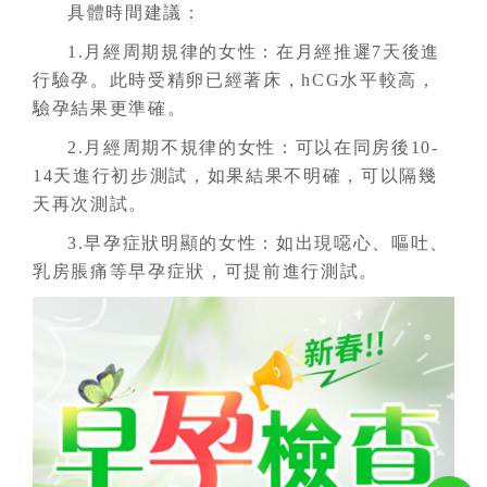
具體時間建議：
1.月經周期規律的女性：在月經推遲7天後進
行驗孕。此時受精卵已經著床，hCG水平較高，
驗孕結果更準確。
2.月經周期不規律的女性：可以在同房後10-
14天進行初步測試，如果結果不明確，可以隔幾
天再次測試。
3.早孕症狀明顯的女性：如出現噁心、嘔吐、
乳房脹痛等早孕症狀，可提前進行測試。