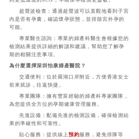
超聲波檢查：通過超聲波可以直觀地看到子宮
內是否有孕囊，確認懷孕狀態，並排除宮外孕的
可能。
專業醫生諮詢：專業的婦產科醫生會根據您的
檢測結果提供詳細的解讀和建議，幫助您了解孕
期的相關注意事項。
為什麼選擇深圳怡康婦產醫院？
交通便利：位於羅湖口岸附近，方便香港女士
前來就診，往返快捷。
專業團隊：擁有豐富經驗的婦產科專家團隊，
為您提供全方位的孕期健康管理服務。
先進設備：配備先進的檢測設備，確保檢測結
果的準確性和可靠性。
貼心服務：提供線上
預約
服務，避免排隊等