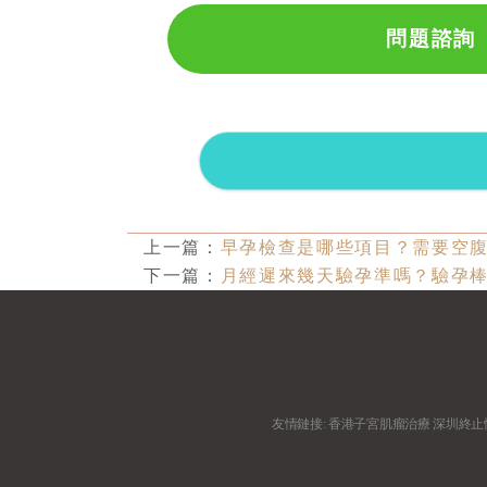
問題諮詢
上一篇：
早孕檢查是哪些項目？需要空
下一篇：
月經遲來幾天驗孕準嗎？驗孕
友情鏈接:
香港子宮肌瘤治療
深圳終止