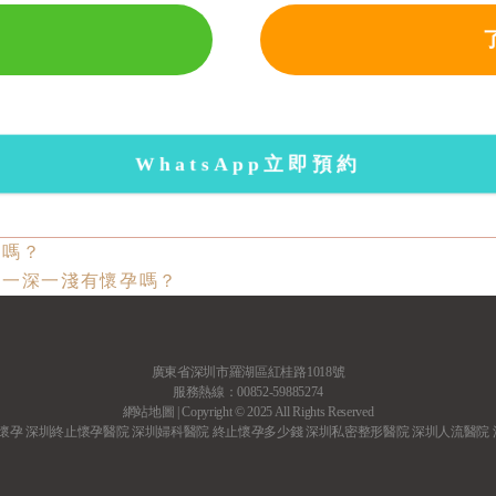
WhatsApp立即預約
腹嗎？
棒一深一淺有懷孕嗎？
廣東省深圳市羅湖區紅桂路1018號
服務熱線：00852-59885274
網站地圖
| Copyright © 2025 All Rights Reserved
懷孕
深圳終止懷孕醫院
深圳婦科醫院
終止懷孕多少錢
深圳私密整形醫院
深圳人流醫院