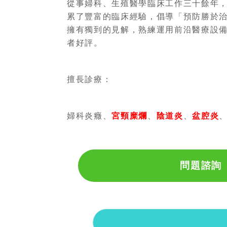
從事婦科、生殖醫學臨床工作三十餘年
累了豐富的臨床經驗，倡導「預防勝於
擁有獨到的見解，熟練運用前沿醫療設
者好評。
擅長診療：
婦科炎癥、
宮頸糜爛
、
陰道炎
、
盆腔炎
問題諮詢