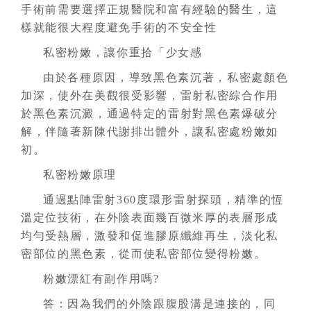
手術前需要選擇正規醫院和富有經驗的醫生，這
樣就能很大程度避免手術的不安全性
私密粉嫩，讓你重拾「少女感
由於各種原因，導致黑色素沉著，私密處顏色
加深，使外在美觀很受影響，雷射私密綜合作用
於黑色素沉澱，通過特定的雷射對黑色素爆破分
解，伴隨著新陳代謝排出體外，讓私密處粉嫩如
初。
私密粉嫩原理
通過點陣雷射360度環形雷射探頭，精準的恆
溫定位技術，在外陰表面幾百微米厚的表層形成
均勻受熱層，激發和促進膠原纖維再生，淡化私
密部位的黑色素，從而使私密部位變得粉嫩。
粉嫩漂紅有副作用嗎?
答：因為我們的外陰跟腹股溝是連接的，同