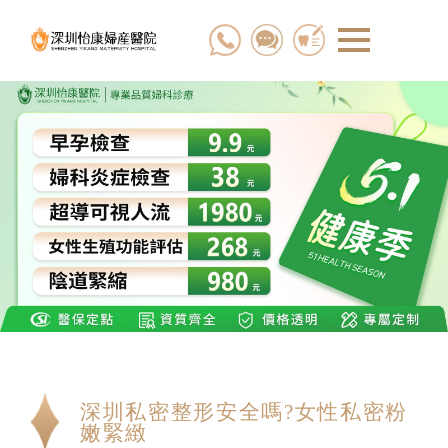
深圳私密整形安全嗎?女性私密粉
嫩緊緻