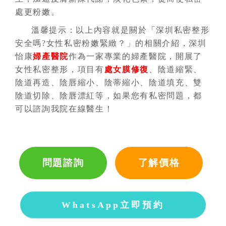
處更粉嫩。
溫馨提示：以上內容就是關於「深圳私密整形
安全嗎?女性私密粉嫩緊緻？」的相關介紹，深圳
怡康
婦產醫院
作為一家專業的婦產醫院，開展了
女性私密整形，項目有
處女膜修復
、陰道縮緊、
陰道再造、陰唇縮小、陰蒂縮小、陰道填充、雙
陰道切除、陰唇漂紅等，如果您有私密問題，都
可以諮詢我院在線醫生！
問題諮詢
了解價格
WhatsApp立即預約