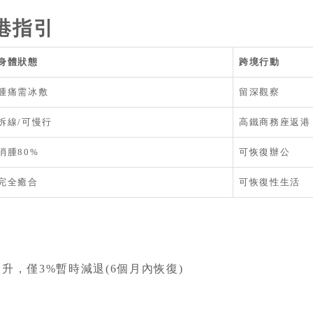
港指引
身體狀態
跨境行動
腫痛需冰敷
留深觀察
拆線/可慢行
高鐵商務座返港
消腫80%
可恢復辦公
完全癒合
可恢復性生活
升，僅3%暫時減退(6個月內恢復)