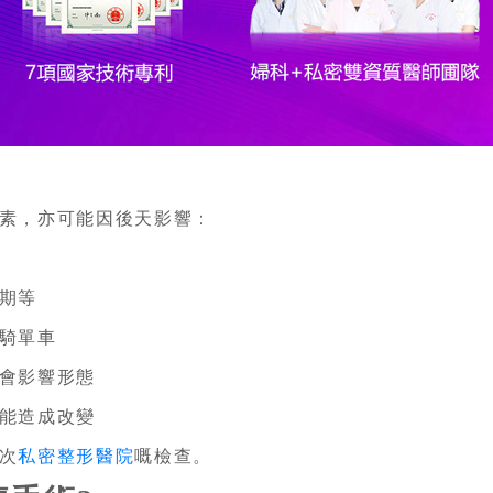
素，亦可能因後天影響：
期等
騎單車
會影響形態
能造成改變
次
私密整形醫院
嘅檢查。