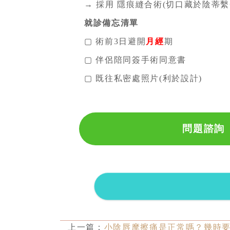
→ 採用 隱痕縫合術(切口藏於陰蒂
就診備忘清單
▢ 術前3日避開
月經
期
▢ 伴侶陪同簽手術同意書
▢ 既往私密處照片(利於設計)
問題諮詢
上一篇：
小陰唇摩擦痛是正常嗎？幾時