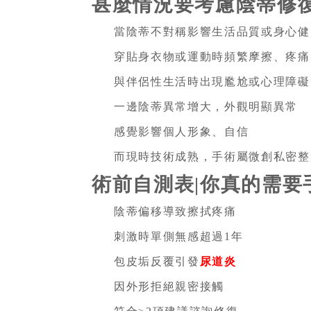
甚麼情況要考慮陰蒂修復
當陰蒂不對稱影響生活品質或身心健
穿貼身衣物或運動時頻繁摩擦、疼痛
與伴侶性生活時出現尷尬或心理障礙
一邊陰蒂異常增大，外觀明顯異常
感覺影響個人形象、自信
而現時技術成熟，手術屬微創私密整
術前自測表|你真的需要
陰蒂偏移導致擦拭疼痛
刺激時單側無感超過1年
包皮垢反覆引發
尿道炎
因外形拒絕親密接觸