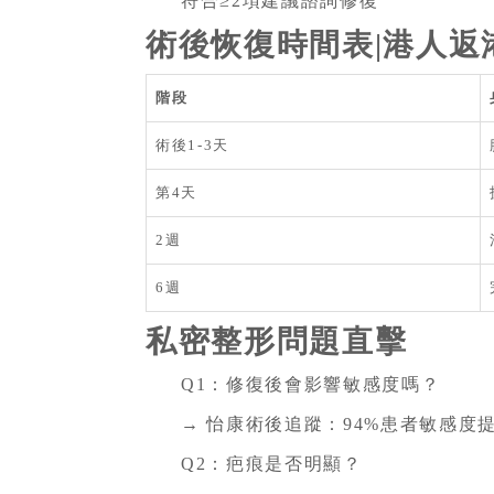
符合≥2項建議諮詢修復
術後恢復時間表|港人返
階段
術後1-3天
第4天
2週
6週
私密整形問題直擊
Q1：修復後會影響敏感度嗎？
→ 怡康術後追蹤：94%患者敏感度提
Q2：疤痕是否明顯？