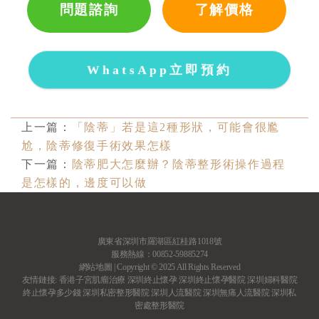
問題諮詢
了解價格
WhatsApp立即預約
上一篇：
「陰蒂」若是這2種形狀，可能會很尷
尬，陰蒂修復手術效果怎樣
下一篇：
陰蒂肥大怎麼辦？陰蒂整形術操作過程
是怎樣的，邊度可以做
廣東省深圳市羅湖區紅桂路1018號
服務熱線：00852-59885274
網站地圖
| Copyright © 2025 All Rights Reserved
友情鏈接:
香港子宮肌瘤治療
深圳終止懷孕
深圳終止懷孕醫院
深圳婦科醫院
終止懷孕多少錢
深圳私密整形醫院
深圳人流醫院
深圳無痛人流醫院
深圳私
密處整形醫院