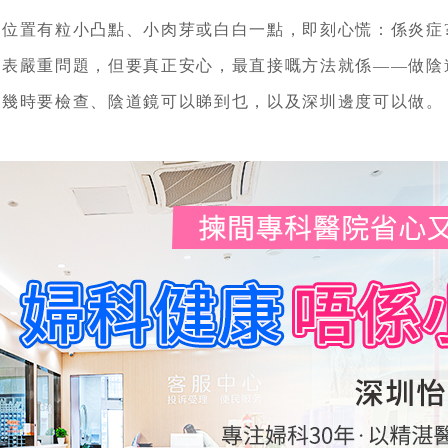
置有粒小凸點、小肉芽或白白一點，即刻心慌：係炎症?
嚴重問題，但要真正安心，最直接嘅方法就係——做陰
時要檢查、陰道鏡可以睇到乜，以及深圳邊度可以做。