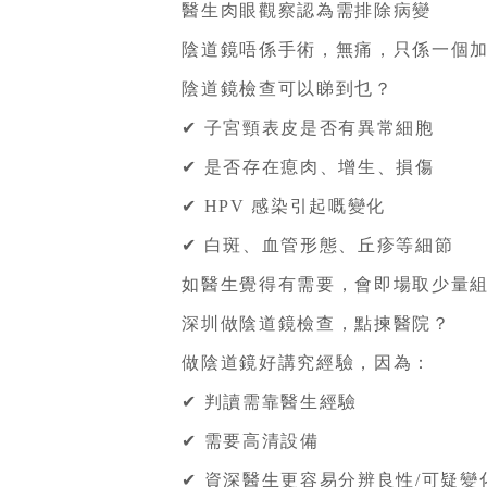
醫生肉眼觀察認為需排除病變
陰道鏡唔係手術，無痛，只係一個加強版
陰道鏡檢查可以睇到乜？
✔ 子宮頸表皮是否有異常細胞
✔ 是否存在瘜肉、增生、損傷
✔ HPV 感染引起嘅變化
✔ 白斑、血管形態、丘疹等細節
如醫生覺得有需要，會即場取少量組織
深圳做陰道鏡檢查，點揀醫院？
做陰道鏡好講究經驗，因為：
✔ 判讀需靠醫生經驗
✔ 需要高清設備
✔ 資深醫生更容易分辨良性/可疑變