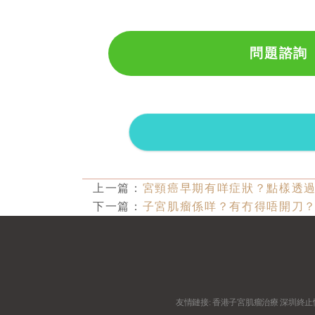
問題諮詢
上一篇：
宮頸癌早期有咩症狀？點樣透
下一篇：
子宮肌瘤係咩？有冇得唔開刀
友情鏈接:
香港子宮肌瘤治療
深圳終止