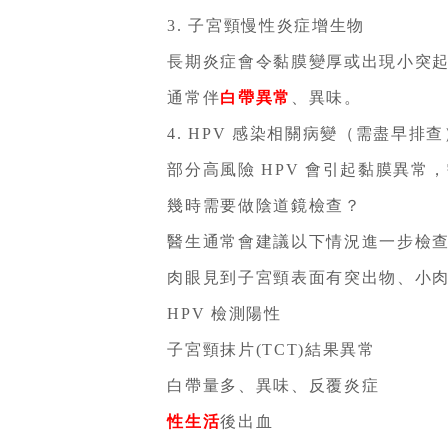
3. 子宮頸慢性炎症增生物
長期炎症會令黏膜變厚或出現小突起
通常伴
白帶異常
、異味。
4. HPV 感染相關病變（需盡早排查
部分高風險 HPV 會引起黏膜異常
幾時需要做陰道鏡檢查？
醫生通常會建議以下情況進一步檢查
肉眼見到子宮頸表面有突出物、小肉
HPV 檢測陽性
子宮頸抹片(TCT)結果異常
白帶量多、異味、反覆炎症
性生活
後出血