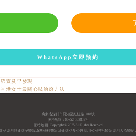
WhatsApp立即預約
過篩查及早發現
？香港女士最關心嘅治療方法
廣東省深圳市羅湖區紅桂路1018號
服務熱線：00852-59885274
網站地圖
| Copyright © 2025 All Rights Reserved
懷孕
深圳終止懷孕醫院
深圳婦科醫院
終止懷孕多少錢
深圳私密整形醫院
深圳人流醫院