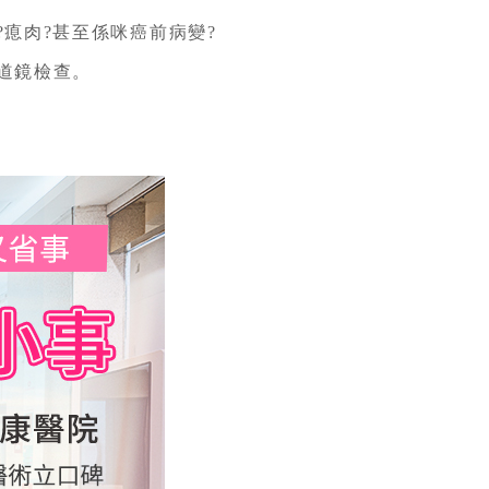
瘜肉?甚至係咪癌前病變?
道鏡檢查。