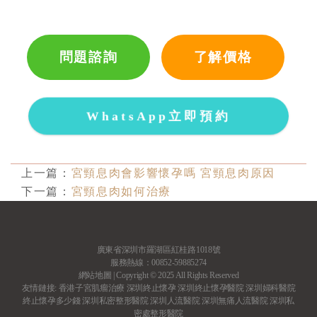
問題諮詢
了解價格
WhatsApp立即預約
上一篇：
宮頸息肉會影響懷孕嗎 宮頸息肉原因
下一篇：
宮頸息肉如何治療
廣東省深圳市羅湖區紅桂路1018號
服務熱線：00852-59885274
網站地圖
| Copyright © 2025 All Rights Reserved
友情鏈接:
香港子宮肌瘤治療
深圳終止懷孕
深圳終止懷孕醫院
深圳婦科醫院
終止懷孕多少錢
深圳私密整形醫院
深圳人流醫院
深圳無痛人流醫院
深圳私
密處整形醫院