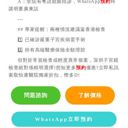
A：全院有粵語姑娘陪診，WhatsApp
預約
時
講明要廣東話
---
## 專家提醒：兩種情況建議返香港檢查
1️⃣ 已確診嚴重子宮疾病需手術
2️⃣ 持有高端醫療保險全額理賠
但對於常規檢查或輕度異常個案，深圳子宮鏡
檢查絕對係精明選擇!想知更多
預約
優惠?立即私訊
索取怡康醫院獨家折扣，慳多D!
問題諮詢
了解價格
WhatsApp立即預約