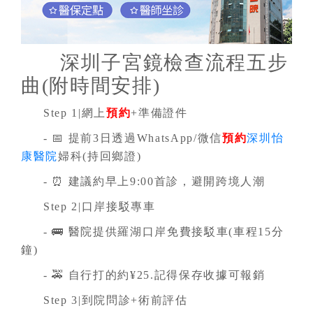
深圳子宮鏡檢查流程五步
曲(附時間安排)
Step 1|網上
預約
+準備證件
- 📅 提前3日透過
WhatsApp
/微信
預約
深圳怡
康醫院
婦科(持回鄉證)
- ⏰ 建議約早上9:00首診，避開跨境人潮
Step 2|口岸接駁專車
- 🚌 醫院提供羅湖口岸免費接駁車(車程15分
鐘)
- 🚕 自行打的約¥25.記得保存收據可報銷
Step 3|到院問診+術前評估