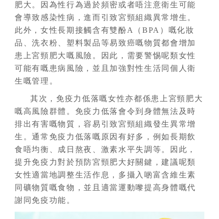
肥大。因為性行為過於頻密或者唔注意衛生可能
會導致感染性病，進而引致宮頸組織異常增生。
此外，女性長期接觸含有雙酚A（BPA）嘅化妝
品、洗衣粉、塑料製品等易致癌嘅物質都會增加
患上宮頸肥大嘅風險。因此，需要警惕呢類女性
可能有嘅患病風險，並且加強對性生活同個人衛
生嘅管理。
其次，免疫力低落嘅女性亦都係患上宮頸肥大
嘅高風險群體。免疫力低落會令到身體無法及時
排出有害嘅物質，容易引致宮頸組織發生異常增
生。通常免疫力低落嘅原因有好多，例如長期飲
食唔均衡、成日熬夜、激素水平失調等。因此，
提升免疫力對於預防宮頸肥大好關鍵，建議呢類
女性適當地調整生活作息，多攝入啲富含維生素
同礦物質嘅食物，並且適當運動嚟提高身體嘅代
謝同免疫功能。