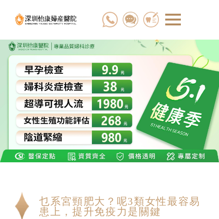
乜系宮頸肥大？呢3類女性最容易
患上，提升免疫力是關鍵