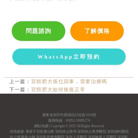
問題諮詢
了解價格
WhatsApp立即預約
上一篇：
宮頸肥大係乜回事，需要治療嗎
下一篇：
宮頸肥大如何恢復正常
廣東省深圳市羅湖區紅桂路1018號
服務熱線：00852-59885274
網站地圖
| Copyright © 2025 All Rights Reserved
友情鏈接:
香港子宮肌瘤治療
深圳終止懷孕
深圳終止懷孕醫院
深圳婦科醫院
終止懷孕多少錢
深圳私密整形醫院
深圳人流醫院
深圳無痛人流醫院
深圳私