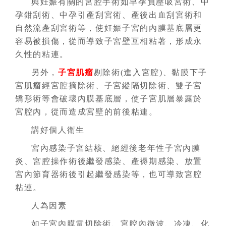
與妊娠有關的宮腔手術如早孕負壓吸宮術、中
孕鉗刮術、中孕引產刮宮術、產後出血刮宮術和
自然流產刮宮術等，使妊娠子宮的內膜基底層更
容易被損傷，從而導致子宮壁互相粘著，形成永
久性的粘連。
另外，
子宮肌瘤
剔除術(進入宮腔)、黏膜下子
宮肌瘤經宮腔摘除術、子宮縱隔切除術、雙子宮
矯形術等會破壞內膜基底層，使子宮肌層暴露於
宮腔內，從而造成宮壁的前後粘連。
講好個人衛生
宮內感染子宮結核、絕經後老年性子宮內膜
炎、宮腔操作術後繼發感染、產褥期感染、放置
宮內節育器術後引起繼發感染等，也可導致宮腔
粘連。
人為因素
如子宮內膜電切除術、宮腔內微波、冷凍、化