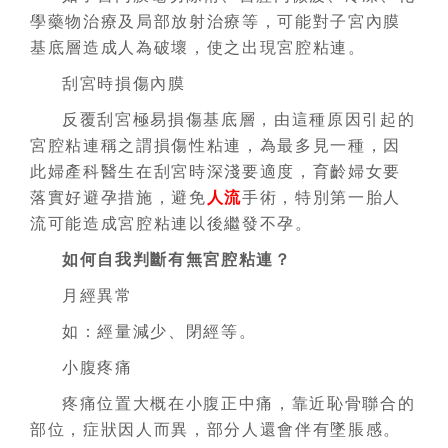
學藥物治療及局部放射治療等，可能對子宮內膜
基底層造成人為破壞，使之出現宮腔粘連。
刮宮時損傷內膜
反覆刮宮極易損傷基底層，由這種原因引起的
宮腔粘連稱之謂損傷性粘連，為最多見一種，因
此婦產科醫生在刮宮時深淺要適度，育齡婦女要
落實好避孕措施，避免
人流
手術，特別第一胎人
流可能造成宮腔粘連以後繼發不孕。
如何自我判斷有無宮腔粘連？
月經異常
如：經量減少、閉經等。
小腹疼痛
疼痛位置大概在小腹正中痛，靠近恥骨聯合的
部位，症狀因人而異，部分人還會伴有墜脹感。