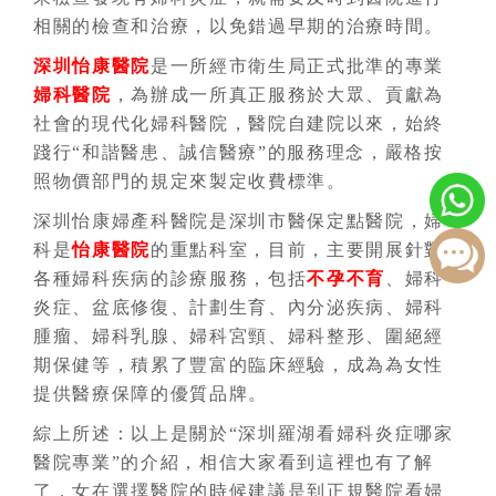
相關的檢查和治療，以免錯過早期的治療時間。
深圳怡康醫院
是一所經市衛生局正式批準的專業
婦科醫院
，為辦成一所真正服務於大眾、貢獻為
社會的現代化婦科醫院，醫院自建院以來，始終
踐行“和諧醫患、誠信醫療”的服務理念，嚴格按
照物價部門的規定來製定收費標準。
深圳怡康婦產科醫院是深圳市醫保定點醫院，婦
科是
怡康醫院
的重點科室，目前，主要開展針對
各種婦科疾病的診療服務，包括
不孕不育
、婦科
炎症、盆底修復、計劃生育、內分泌疾病、婦科
腫瘤、婦科乳腺、婦科宮頸、婦科整形、圍絕經
期保健等，積累了豐富的臨床經驗，成為為女性
提供醫療保障的優質品牌。
綜上所述：以上是關於“深圳羅湖看婦科炎症哪家
醫院專業”的介紹，相信大家看到這裡也有了解
了，女在選擇醫院的時候建議是到正規醫院看婦