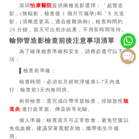
深圳
怡康醫院
提供兩種造影選擇：「超聲造
影」(無輻射，檢查後 1 個月可備孕)和「X 光造
影」(清晰度更高，適合複雜病例)，檢查時間約
20 分鐘，當天可出初步結果，不用長時間等待。
輸卵管造影檢查前後注意事項清單
為了確保檢查準確和安全，請務必遵守以下事
項：
▌檢查前準備：
檢查時間：必須在月經乾淨後第3-7天內進
行，檢查前3天內無同房。
術前檢查：需完成白帶常規檢查，排除急性
陰
道炎
;進行血常規、傳染病等化驗。
個人準備：檢查當天可正常飲食，避免空腹以
免低血糖。建議穿著寬鬆衣物，攜帶衛生巾備
用。