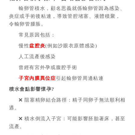
輸卵管積水，顧名思義就係輸卵管因為感染、
炎症或手術後粘連，導致管腔堵塞、液體積聚，
令輸卵管腫脹。
常見原因包括：
慢性
盆腔炎
(例如沙眼衣原體感染)
人工流產後感染
曾經有宮外孕或腹腔手術
子宮內膜異位症
引起輸卵管周邊粘連
積水會點影響懷孕?
❌ 阻塞精卵結合路徑：精子同卵子無法順利相
遇。
❌ 積水倒流入子宮：可能影響胚胎著床，甚至
流產。