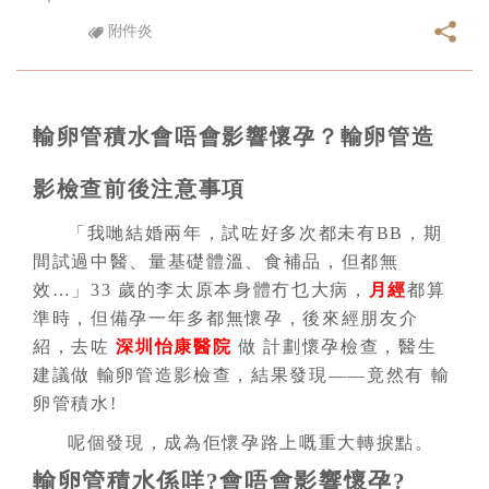
附件炎
輸卵管積水會唔會影響懷孕？輸卵管造
影檢查前後注意事項
「我哋結婚兩年，試咗好多次都未有BB，期
間試過中醫、量基礎體溫、食補品，但都無
效…」33 歲的李太原本身體冇乜大病，
月經
都算
準時，但備孕一年多都無懷孕，後來經朋友介
紹，去咗
深圳怡康醫院
做 計劃懷孕檢查，醫生
建議做 輸卵管造影檢查，結果發現——竟然有 輸
卵管積水!
呢個發現，成為佢懷孕路上嘅重大轉捩點。
輸卵管積水係咩?會唔會影響懷孕?