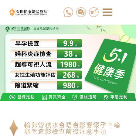
輸卵管積水會唔會影響懷孕？輸
卵管造影檢查前後注意事項