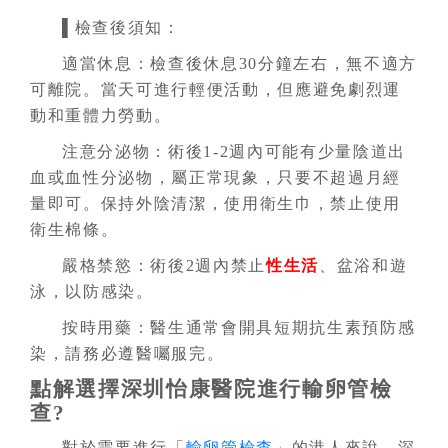
▌檢查後須知：
適當休息：檢查後休息30分鐘左右，無不適方
可離院。當天可進行輕便活動，但應避免劇烈運
動和重體力勞動。
注意分泌物：術後1-2週內可能有少量陰道出
血或血性分泌物，屬正常現象，只要不超過月經
量即可。保持外陰清潔，使用衛生巾，禁止使用
衛生棉條。
嚴格禁慾：術後2週內禁止
性生活
、盆浴和遊
泳，以防感染。
按時用藥：醫生通常會開具短期抗生素預防感
染，請務必遵醫囑服完。
點解選擇深圳怡康醫院進行輸卵管檢
查?
對於需要進行「
輸卵管檢查
」的港人來說，深