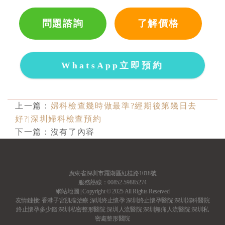
問題諮詢
了解價格
WhatsApp立即預約
上一篇：
婦科檢查幾時做最準?經期後第幾日去
好?|深圳婦科檢查預約
下一篇：沒有了內容
廣東省深圳市羅湖區紅桂路1018號
服務熱線：00852-59885274
網站地圖
| Copyright © 2025 All Rights Reserved
友情鏈接:
香港子宮肌瘤治療
深圳終止懷孕
深圳終止懷孕醫院
深圳婦科醫院
終止懷孕多少錢
深圳私密整形醫院
深圳人流醫院
深圳無痛人流醫院
深圳私
密處整形醫院