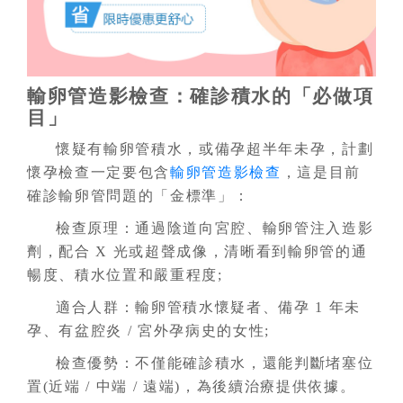
輸卵管造影檢查：確診積水的「必做項
目」
懷疑有輸卵管積水，或備孕超半年未孕，計劃
懷孕檢查一定要包含
輸卵管造影檢查
，這是目前
確診輸卵管問題的「金標準」：
檢查原理：通過陰道向宮腔、輸卵管注入造影
劑，配合 X 光或超聲成像，清晰看到輸卵管的通
暢度、積水位置和嚴重程度;
適合人群：輸卵管積水懷疑者、備孕 1 年未
孕、有盆腔炎 / 宮外孕病史的女性;
檢查優勢：不僅能確診積水，還能判斷堵塞位
置(近端 / 中端 / 遠端)，為後續治療提供依據。