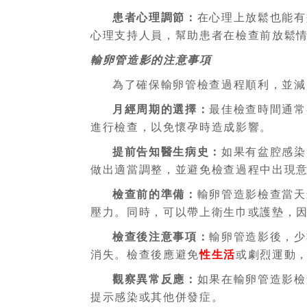
患者心理調節
：
在心理上放鬆也能有
心理支持人員，幫助患者在檢查前放鬆
輸卵管造影的注意事項
為了確保
輸卵管
檢查過程順利，並減
月經周期的選擇
：
最佳檢查時間通常
進行檢查，以免懷孕時造成影響。
提前告知醫生病史
：
如果有盆腔感染
做出適當調整，並避免檢查過程中出現
檢查前的準備
：
輸卵管造影檢查當天
壓力。同時，可以帶上衛生巾或護墊，
檢查後注意事項
：
輸卵管造影後，少
消失。檢查後應避免
性生活
或劇烈運動
觀察異常反應
：
如果在
輸卵管造影
檢
提示感染或其他併發症。