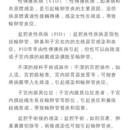
性傳播疾病（STD）：
性傳播疾病，如淋病和
衣原體感染，是引起輸卵管炎的主要原因。這些
病原體通過性接觸傳播，感染女性生殖道，導致
輸卵管炎症。
盆腔炎性疾病（PID）：
盆腔炎性疾病是指包
括輸卵管、卵巢和子宮在內的生殖器官感染和炎
症。PID常常由性傳播疾病引起，但也可以由陰道
或子宮內膜的細菌感染擴散至輸卵管。
不潔的婦科手術或操作：
不潔的宮腔操作，如
人流、宮腔鏡檢查、宮內節育器放置等，可能會
將病菌帶入生殖道，引起感染和輸卵管炎症。
子宮內膜異位症：
子宮內膜異位症患者，子宮
內膜組織生長在輸卵管等部位，引起炎症和瘢痕
組織形成，導致輸卵管發炎和阻塞。
盆腔手術後的感染：
盆腔手術，如剖宮產、卵
巢囊腫切除等，術後感染也可能引起輸卵管炎。