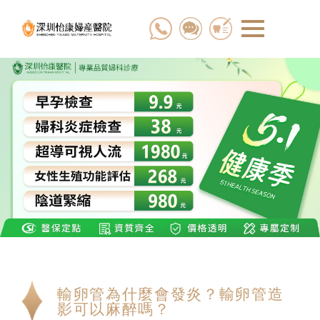
輸卵管為什麼會發炎？輸卵管造
影可以麻醉嗎？