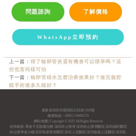
問題諮詢
了解價格
WhatsApp立即預約
上一篇：
​得了輸卵管炎還有機會可以懷孕嗎？這
些危害同樣可怕
下一篇：
輸卵管積水怎麼治療效果好？做完腹腔
鏡手術後多久能好？
廣東省深圳市羅湖區紅桂路1018號
服務熱線：00852-59885274
網站地圖
| Copyright © 2025 All Rights Reserved
友情鏈接:
香港子宮肌瘤治療
深圳終止懷孕
深圳終止懷孕醫院
深圳婦科醫院
終止懷孕多少錢
深圳私密整形醫院
深圳人流醫院
深圳無痛人流醫院
深圳私