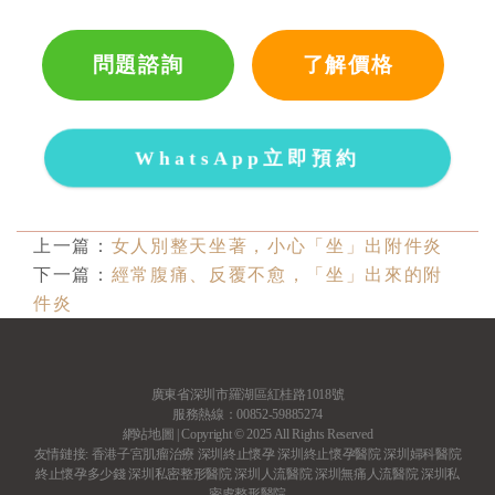
問題諮詢
了解價格
WhatsApp立即預約
上一篇：
女人別整天坐著，小心「坐」出附件炎
下一篇：
經常腹痛、反覆不愈，「坐」出來的附
件炎
廣東省深圳市羅湖區紅桂路1018號
服務熱線：00852-59885274
網站地圖
| Copyright © 2025 All Rights Reserved
友情鏈接:
香港子宮肌瘤治療
深圳終止懷孕
深圳終止懷孕醫院
深圳婦科醫院
終止懷孕多少錢
深圳私密整形醫院
深圳人流醫院
深圳無痛人流醫院
深圳私
密處整形醫院