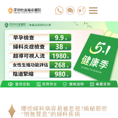
哪些婦科病容易被忽視?揭秘那些
“悄無聲息”的婦科疾病