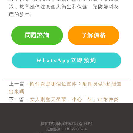
識，教育她們注意個人衛生和保健，預防婦科炎
症的發生。
問題諮詢
了解價格
WhatsApp立即預約
上一篇：
附件炎是哪個位置疼？附件炎做b超能查
出來嗎
下一篇：
女人別整天坐著，小心「坐」出附件炎
廣東省深圳市羅湖區紅桂路1018號
服務熱線：00852-59885274