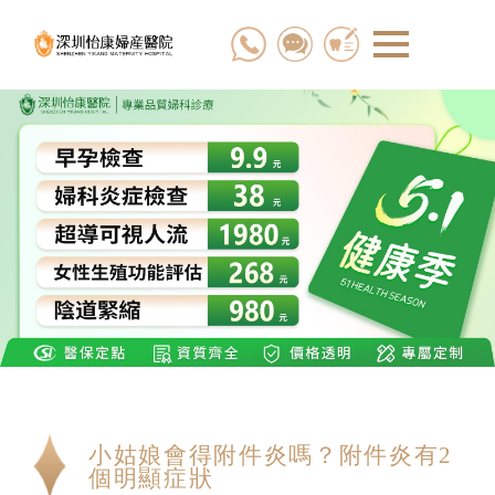
小姑娘會得附件炎嗎？附件炎有2
個明顯症狀