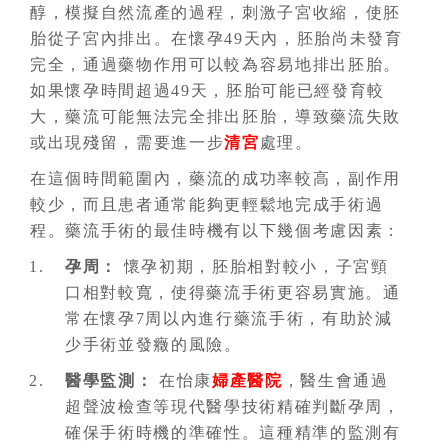
醇，模擬自然流產的過程，刺激子宮收縮，使胚
胎從子宮內排出。在懷孕49天內，胚胎尚未發育
完全，通過藥物作用可以較為容易地排出胚胎。
如果懷孕時間超過49天，胚胎可能已經發育較
大，藥流可能無法完全排出胚胎，導致藥流失敗
或出現殘留，需要進一步
清宮
處理。
在這個時間範圍內，藥流的成功率較高，副作用
較少，而且患者通常能夠更輕鬆地完成手術過
程。藥流手術的最佳時機有以下幾個考慮因素：
孕周：
懷孕初期，胚胎相對較小，子宮頸
口相對較寬，使得藥流手術更容易實施。通
常在懷孕7周以內進行藥流手術，有助於減
少手術並發癥的風險。
醫學監測：
在怡康
婦產醫院
，醫生會通過
超聲波檢查等現代醫學技術精確判斷孕周，
確保手術時機的準確性。這種精準的監測有