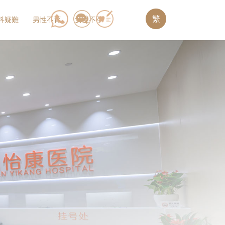
繁
科疑難
男性不育
女性不孕