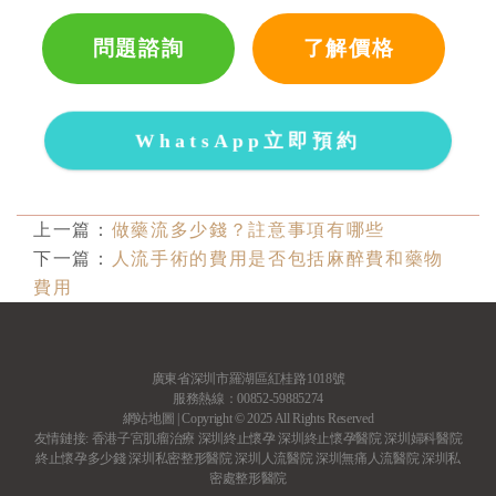
問題諮詢
了解價格
WhatsApp立即預約
上一篇：
做藥流多少錢？註意事項有哪些
下一篇：
人流手術的費用是否包括麻醉費和藥物
費用
廣東省深圳市羅湖區紅桂路1018號
服務熱線：00852-59885274
網站地圖
| Copyright © 2025 All Rights Reserved
友情鏈接:
香港子宮肌瘤治療
深圳終止懷孕
深圳終止懷孕醫院
深圳婦科醫院
終止懷孕多少錢
深圳私密整形醫院
深圳人流醫院
深圳無痛人流醫院
深圳私
密處整形醫院