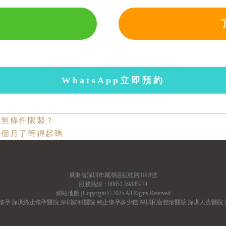
WhatsApp立即預約
有無條件限製？
兩個月了等得起嗎
廣東省深圳市羅湖區紅桂路1018號
服務熱線：00852-59885274
網站地圖
| Copyright © 2025 All Rights Reserved
懷孕
深圳終止懷孕醫院
深圳婦科醫院
終止懷孕多少錢
深圳私密整形醫院
深圳人流醫院