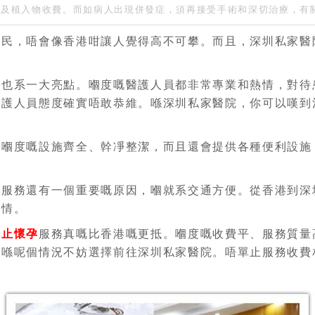
費及植入物收費。而如病人出現併發症，須再接受手術和深切治療，有
親民，唔會像香港咁讓人覺得高不可攀。而且，深圳私家醫
量也系一大亮點。嗰度嘅醫護人員都非常專業和熱情，對待
醫護人員態度確實唔敢恭維。喺深圳私家醫院，你可以嘆到
嗰度嘅設施齊全、幹凈整潔，而且還會提供各種便利設施，比
孕
服務還有一個重要嘅原因，嗰就系交通方便。從香港到深
事情。
終止懷孕
服務真嘅比香港嘅更抵。嗰度嘅收費平、服務質量
，喺呢個情況不妨選擇前往深圳私家醫院。唔單止服務收費