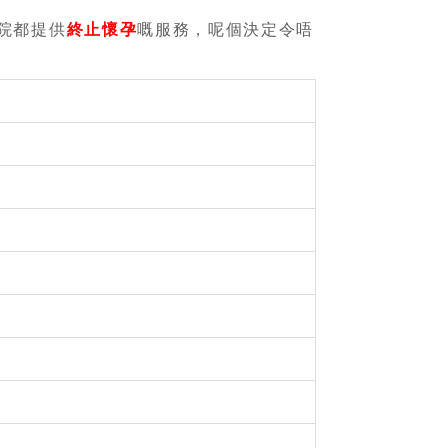
院都提供
終止懷孕
嘅服務，呢個決定令唔