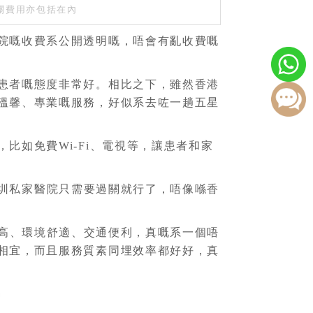
關費用亦包括在內
院嘅收費系公開透明嘅，唔會有亂收費嘅
患者嘅態度非常好。相比之下，雖然香港
溫馨、專業嘅服務，好似系去咗一趟五星
如免費Wi-Fi、電視等，讓患者和家
圳私家醫院只需要過關就行了，唔像喺香
高、環境舒適、交通便利，真嘅系一個唔
相宜，而且服務質素同埋效率都好好，真