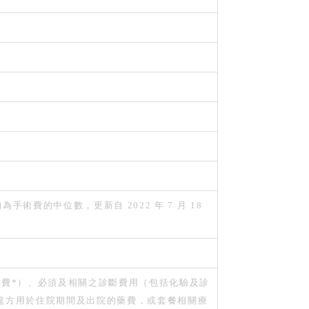
費的中位數，更新自 2022 年 7 月 18
費*）、必須及相關之診斷費用（包括化驗及診
處方用於住院期間及出院的藥費，或套餐相關療