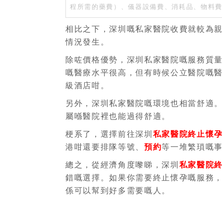
程所需的藥費）、儀器設備費、消耗品、物料
相比之下，深圳嘅私家醫院收費就較為
情況發生。
除咗價格優勢，深圳私家醫院嘅服務質
嘅醫療水平很高，但有時候公立醫院嘅
級酒店咁。
另外，深圳私家醫院嘅環境也相當舒適。
屬喺醫院裡也能過得舒適。
梗系了，選擇前往深圳
私家醫院終止懷
港咁還要排隊等號、
預約
等一堆繁瑣嘅
總之，從經濟角度嚟睇，深圳
私家醫院
錯嘅選擇。如果你需要終止懷孕嘅服務
係可以幫到好多需要嘅人。