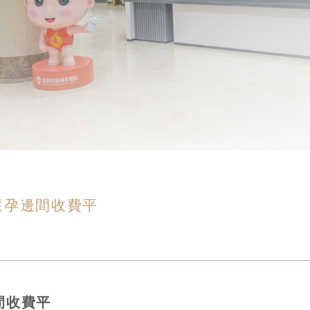
懷孕邊間收費平
間收費平