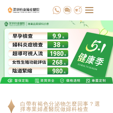
白帶有褐色分泌物怎麼回事？選
擇專業婦產醫院做婦科檢查